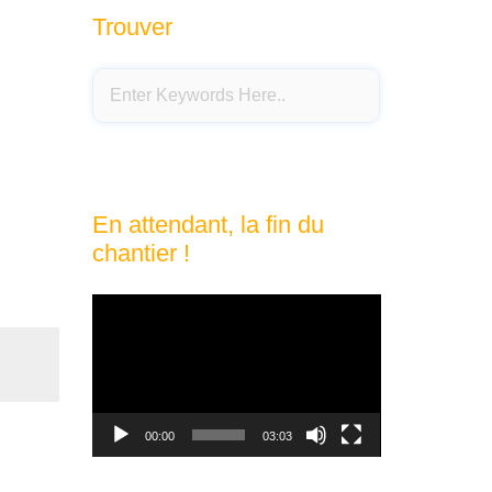
Trouver
En attendant, la fin du
chantier !
Lecteur
vidéo
00:00
03:03