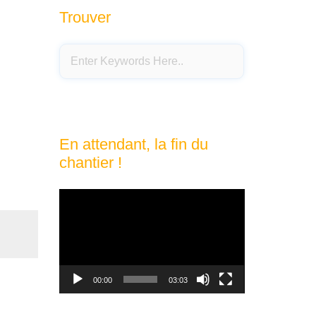
Trouver
En attendant, la fin du
chantier !
Lecteur
vidéo
00:00
03:03