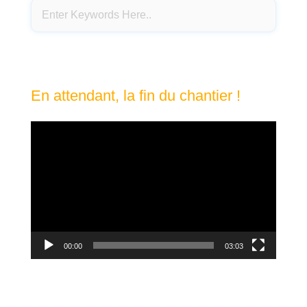
En attendant, la fin du chantier !
Lecteur
vidéo
00:00
03:03