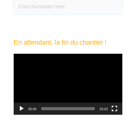
En attendant, la fin du chantier !
Lecteur
vidéo
00:00
03:03