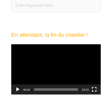
En attendant, la fin du chantier !
Lecteur
vidéo
00:00
03:03