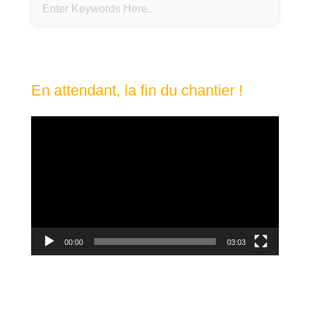
En attendant, la fin du chantier !
Lecteur
vidéo
00:00
03:03