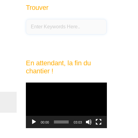
Trouver
En attendant, la fin du
chantier !
Lecteur
vidéo
00:00
03:03