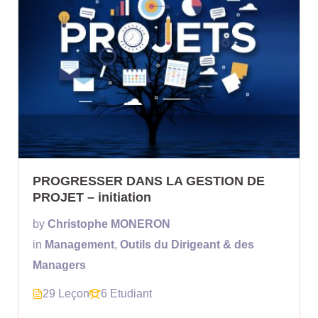
PROGRESSER DANS LA GESTION DE
PROJET – initiation
by
Christophe MONERON
in
Management
,
Outils du Dirigeant & des
Managers
29 Leçon
6 Etudiant