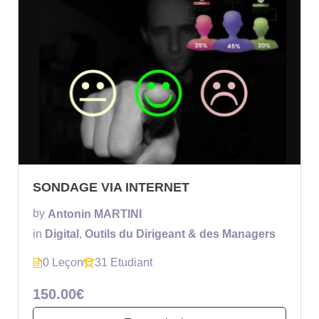
SONDAGE VIA INTERNET
by
Antonin MARTINI
in
Digital
,
Outils du Dirigeant & des Managers
0 Leçon
31 Etudiant
150.00€