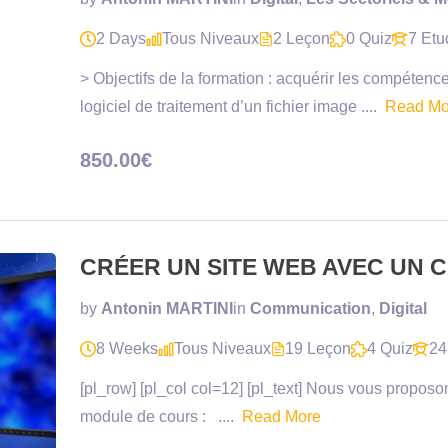
2 Days
Tous Niveaux
2 Leçon
0 Quiz
7 Etu
> Objectifs de la formation : acquérir les compétence
logiciel de traitement d’un fichier image ....
Read Mo
850.00€
CRÉER UN SITE WEB AVEC UN 
by
Antonin MARTINI
in
Communication
,
Digital
8 Weeks
Tous Niveaux
19 Leçon
4 Quiz
24
[pl_row] [pl_col col=12] [pl_text] Nous vous proposo
module de cours : ....
Read More