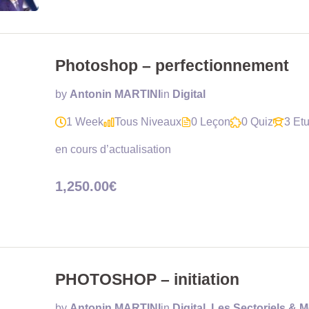
Photoshop – perfectionnement
by
Antonin MARTINI
in
Digital
1 Week
Tous Niveaux
0 Leçon
0 Quiz
3 Etu
en cours d’actualisation
1,250.00€
PHOTOSHOP – initiation
by
Antonin MARTINI
in
Digital
,
Les Sectoriels & M