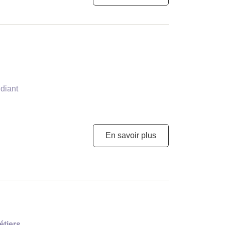
diant
En savoir plus
étiers