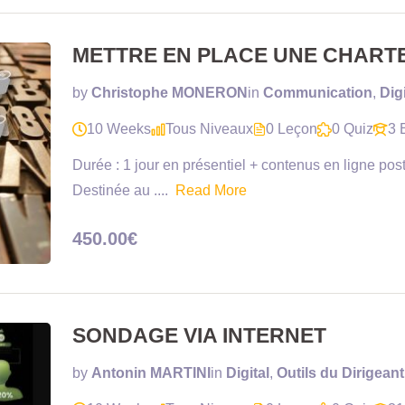
METTRE EN PLACE UNE CHARTE G
by
Christophe MONERON
in
Communication
,
Digi
10 Weeks
Tous Niveaux
0 Leçon
0 Quiz
3 
Durée : 1 jour en présentiel + contenus en ligne post
Destinée au ....
Read More
450.00€
SONDAGE VIA INTERNET
by
Antonin MARTINI
in
Digital
,
Outils du Dirigean