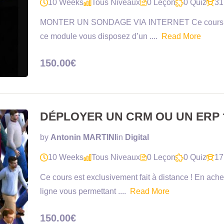
10 Weeks
Tous Niveaux
0 Leçon
0 Quiz
31
MONTER UN SONDAGE VIA INTERNET Ce cours est e
ce module vous disposez d’un ....
Read More
150.00€
DÉPLOYER UN CRM OU UN ERP 
by
Antonin MARTINI
in
Digital
10 Weeks
Tous Niveaux
0 Leçon
0 Quiz
17
Ce cours est exclusivement fait à distance ! En ac
ligne vous permettant ....
Read More
150.00€