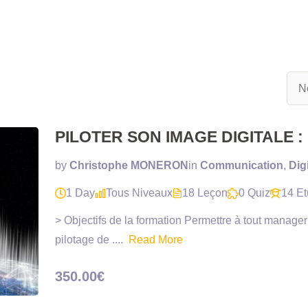
PILOTER SON IMAGE DIGITALE : p
by
Christophe MONERON
in
Communication
,
Digi
1 Day
Tous Niveaux
18 Leçon
0 Quiz
14 Et
> Objectifs de la formation Permettre à tout manager
pilotage de ....
Read More
350.00€