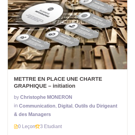
METTRE EN PLACE UNE CHARTE
GRAPHIQUE – initiation
by
Christophe MONERON
in
Communication
,
Digital
,
Outils du Dirigeant
& des Managers
0 Leçon
3 Etudiant